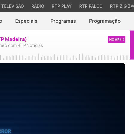
TELEVISÃO
RÁDIO
RTP PLAY
RTP PALCO
RTP ZIG ZA
o
Especiais
Programas
Programação
TP Madeira)
NO AR
neo com RTP Notícias
RROR