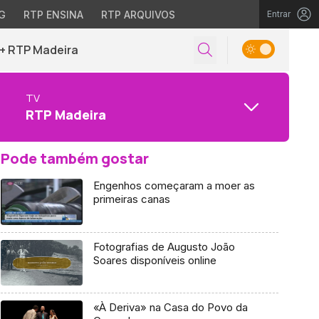
G
RTP ENSINA
RTP ARQUIVOS
Entrar
+ RTP Madeira
TV
RTP Madeira
Pode também gostar
Engenhos começaram a moer as
primeiras canas
Fotografias de Augusto João
Soares disponíveis online
«À Deriva» na Casa do Povo da