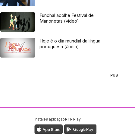
Funchal acolhe Festival de
Marionetas (vídeo)
Hoje é o dia mundial da língua
portuguesa (áudio)
PUB
Instale a aplicação
RTP Play
ebook da RTP Madeira
nstagram da RTP Madeira