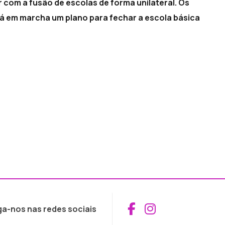
 com a fusão de escolas de forma unilateral. Os
á em marcha um plano para fechar a escola básica
Aceder ao Fac
Aceder ao I
ga-nos nas redes sociais