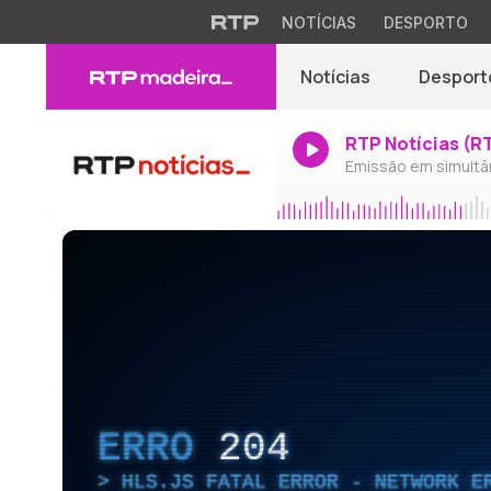
NOTÍCIAS
DESPORTO
Notícias
Desport
RTP Notícias (R
Emissão em simultâ
ERRO
204
HLS.JS FATAL ERROR - NETWORK E