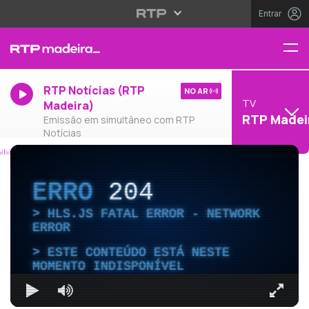
Entrar
RTP Notícias (RTP
NO AR
TV
Madeira)
RTP Madei
Emissão em simultâneo com RTP
Notícias
ERRO
204
HLS.JS FATAL ERROR - NETWORK
ERROR
ESTE CONTEÚDO ESTÁ NESTE
MOMENTO INDISPONÍVEL