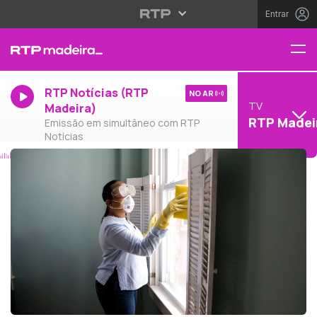
Entrar
RTP Notícias (RTP
NO AR
TV
Madeira)
RTP Madei
Emissão em simultâneo com RTP
Notícias