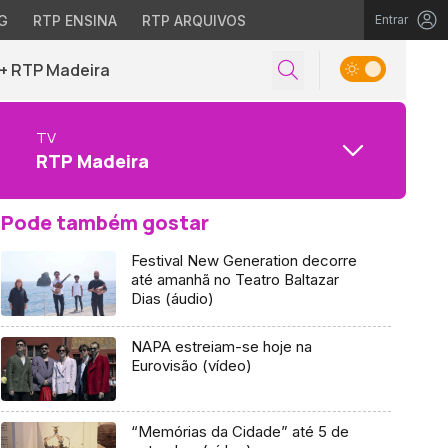
G
RTP ENSINA
RTP ARQUIVOS
Entrar
+ RTP Madeira
TV
RTP Madeira
Pode também gostar
Festival New Generation decorre
até amanhã no Teatro Baltazar
Dias (áudio)
NAPA estreiam-se hoje na
Eurovisão (vídeo)
“Memórias da Cidade” até 5 de