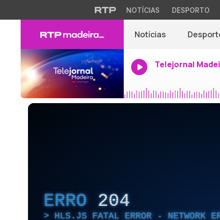
NOTÍCIAS
DESPORTO
Notícias
Desport
Telejornal Made
ERRO
204
HLS.JS FATAL ERROR - NETWORK E