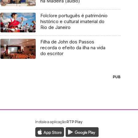
na Madeira (áudio)
Folclore português é património
histórico e cultural imaterial do
Rio de Janeiro
Filha de John dos Passos
recorda o efeito da ilha na vida
do escritor
PUB
Instale a aplicação
RTP Play
ebook da RTP Madeira
nstagram da RTP Madeira