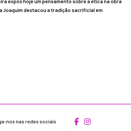
leira expôs hoje um pensamento sobre a ética na obra
a Joaquim destacou a tradição sacrificial em
Aceder ao Fac
Aceder ao I
ga-nos nas redes sociais