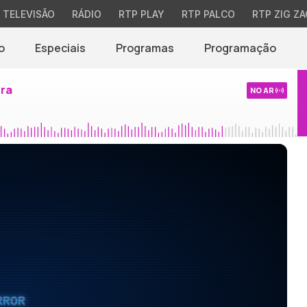
TELEVISÃO
RÁDIO
RTP PLAY
RTP PALCO
RTP ZIG ZA
o
Especiais
Programas
Programação
ira
NO AR
RROR