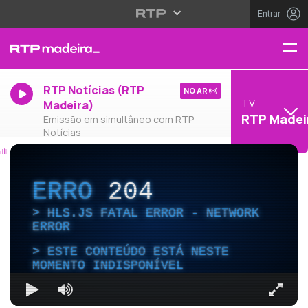
Entrar
RTP Notícias (RTP
NO AR
TV
Madeira)
RTP Madei
Emissão em simultâneo com RTP
Notícias
ERRO
204
HLS.JS FATAL ERROR - NETWORK
ERROR
ESTE CONTEÚDO ESTÁ NESTE
MOMENTO INDISPONÍVEL