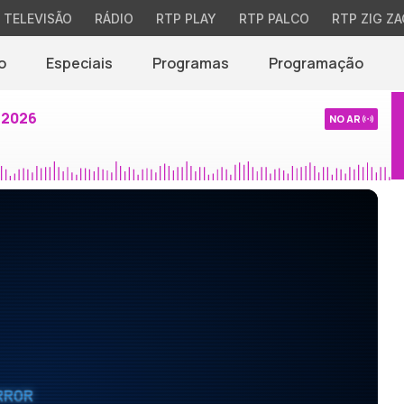
TELEVISÃO
RÁDIO
RTP PLAY
RTP PALCO
RTP ZIG ZA
o
Especiais
Programas
Programação
 2026
NO AR
RROR