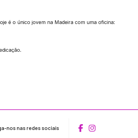
je é o único jovem na Madeira com uma oficina:
edicação.
Aceder ao Fac
Aceder ao I
ga-nos nas redes sociais