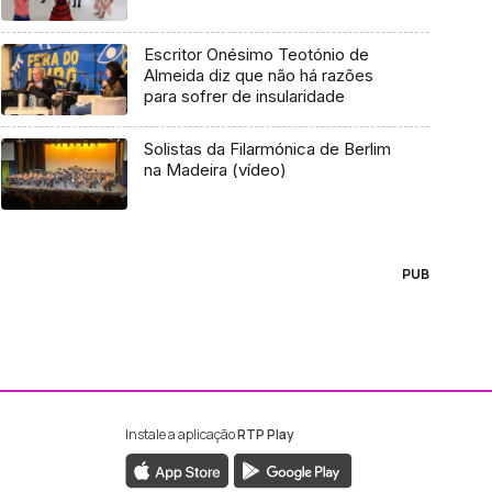
Escritor Onésimo Teotónio de
Almeida diz que não há razões
para sofrer de insularidade
Solistas da Filarmónica de Berlim
na Madeira (vídeo)
PUB
Instale a aplicação
RTP Play
ebook da RTP Madeira
nstagram da RTP Madeira