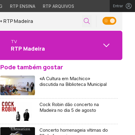
G
RTP ENSINA
RTP ARQUIVOS
Entrar
+ RTP Madeira
TV
RTP Madeira
Pode também gostar
«A Cultura em Machico»
discutida na Biblioteca Municipal
Cock Robin dão concerto na
Madeira no dia 5 de agosto
Concerto homenageia vítimas do