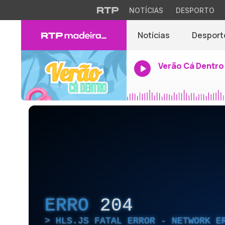
NOTÍCIAS
DESPORTO
Notícias
Desport
Verão Cá Dentro
ERRO
204
HLS.JS FATAL ERROR - NETWORK E