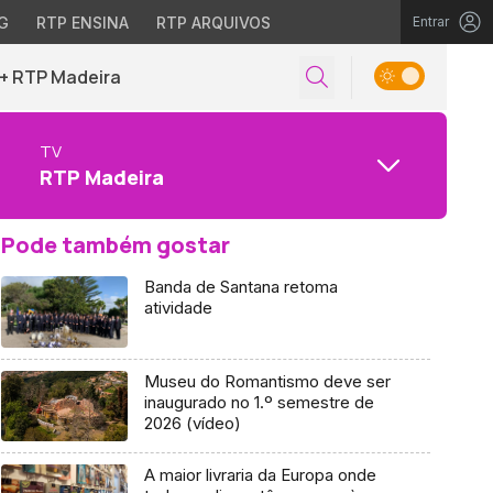
G
RTP ENSINA
RTP ARQUIVOS
Entrar
+ RTP Madeira
TV
RTP Madeira
Pode também gostar
Banda de Santana retoma
atividade
Museu do Romantismo deve ser
inaugurado no 1.º semestre de
2026 (vídeo)
A maior livraria da Europa onde