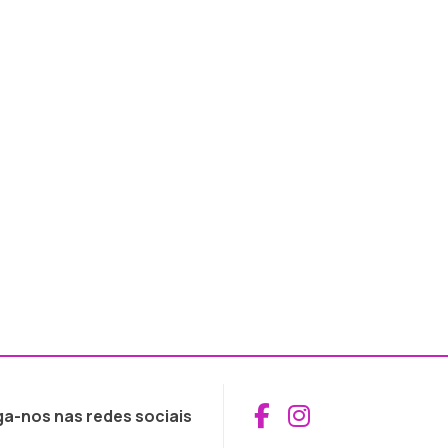
Aceder ao Fac
Aceder ao I
ga-nos nas redes sociais