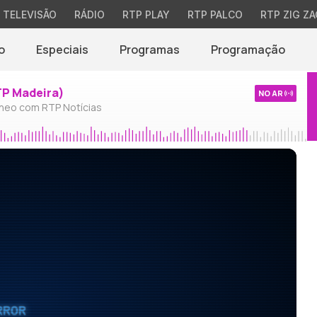
TELEVISÃO
RÁDIO
RTP PLAY
RTP PALCO
RTP ZIG ZA
o
Especiais
Programas
Programação
TP Madeira)
NO AR
neo com RTP Notícias
RROR