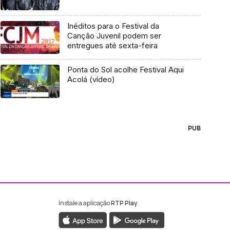
Inéditos para o Festival da
Canção Juvenil podem ser
entregues até sexta-feira
Ponta do Sol acolhe Festival Aqui
Acolá (vídeo)
PUB
Instale a aplicação
RTP Play
ebook da RTP Madeira
nstagram da RTP Madeira