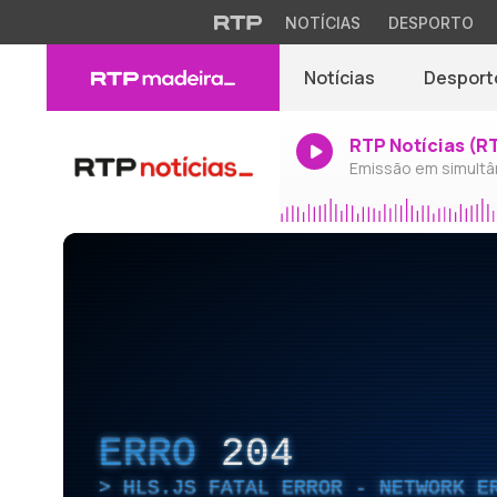
NOTÍCIAS
DESPORTO
Notícias
Desport
RTP Notícias (R
Emissão em simultâ
ERRO
204
HLS.JS FATAL ERROR - NETWORK E