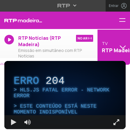
Entrar
RTP Notícias (RTP
NO AR
TV
Madeira)
RTP Madei
Emissão em simultâneo com RTP
Notícias
ERRO
204
HLS.JS FATAL ERROR - NETWORK
ERROR
ESTE CONTEÚDO ESTÁ NESTE
MOMENTO INDISPONÍVEL