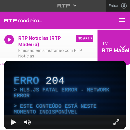
Entrar
RTP Notícias (RTP
NO AR
TV
Madeira)
RTP Madei
Emissão em simultâneo com RTP
Notícias
ERRO
204
HLS.JS FATAL ERROR - NETWORK
ERROR
ESTE CONTEÚDO ESTÁ NESTE
MOMENTO INDISPONÍVEL