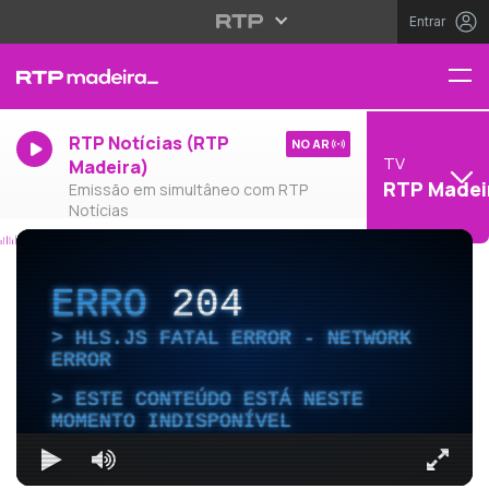
Entrar
RTP Notícias (RTP
NO AR
TV
Madeira)
RTP Madei
Emissão em simultâneo com RTP
Notícias
ERRO
204
HLS.JS FATAL ERROR - NETWORK
ERROR
ESTE CONTEÚDO ESTÁ NESTE
MOMENTO INDISPONÍVEL