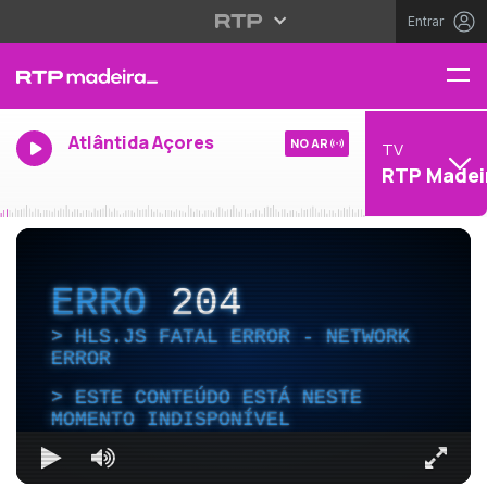
Entrar
Atlântida Açores
NO AR
TV
RTP Madei
ERRO
204
HLS.JS FATAL ERROR - NETWORK
ERROR
ESTE CONTEÚDO ESTÁ NESTE
MOMENTO INDISPONÍVEL