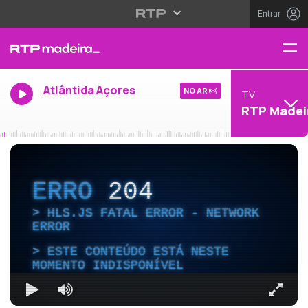
Entrar
Atlântida Açores
NO AR
TV
RTP Madei
ERRO
204
HLS.JS FATAL ERROR - NETWORK
ERROR
ESTE CONTEÚDO ESTÁ NESTE
MOMENTO INDISPONÍVEL