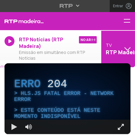
Entrar
RTP Notícias (RTP
NO AR
TV
Madeira)
RTP Madei
Emissão em simultâneo com RTP
Notícias
ERRO
204
HLS.JS FATAL ERROR - NETWORK
ERROR
ESTE CONTEÚDO ESTÁ NESTE
MOMENTO INDISPONÍVEL