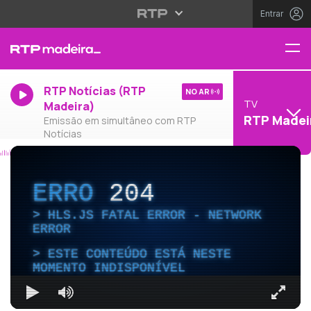
Entrar
RTP Notícias (RTP
NO AR
TV
Madeira)
RTP Madei
Emissão em simultâneo com RTP
Notícias
ERRO
204
HLS.JS FATAL ERROR - NETWORK
ERROR
ESTE CONTEÚDO ESTÁ NESTE
MOMENTO INDISPONÍVEL