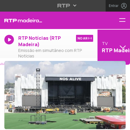
Entrar
RTP Notícias (RTP
NO AR
TV
Madeira)
RTP Madei
Emissão em simultâneo com RTP
Notícias