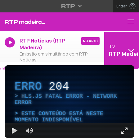
Entrar
RTP Notícias (RTP
NO AR
TV
Madeira)
RTP Madei
Emissão em simultâneo com RTP
Notícias
ERRO
204
HLS.JS FATAL ERROR - NETWORK
ERROR
ESTE CONTEÚDO ESTÁ NESTE
MOMENTO INDISPONÍVEL