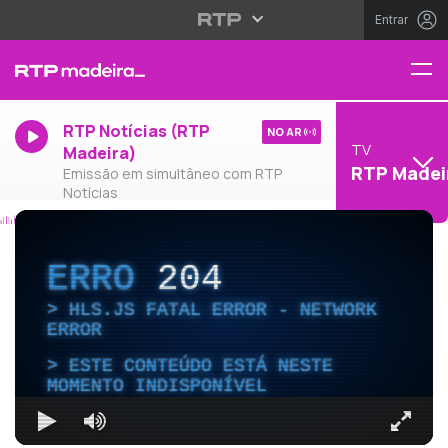
Entrar
RTP Notícias (RTP
NO AR
TV
Madeira)
RTP Madei
Emissão em simultâneo com RTP
Notícias
ERRO
204
HLS.JS FATAL ERROR - NETWORK
ERROR
ESTE CONTEÚDO ESTÁ NESTE
MOMENTO INDISPONÍVEL