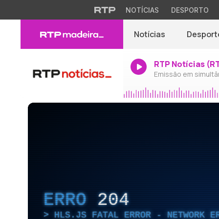
NOTÍCIAS
DESPORTO
Notícias
Desport
RTP Notícias (R
Emissão em simultâ
ERRO
204
HLS.JS FATAL ERROR - NETWORK E