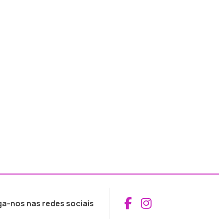
Aceder ao Fac
Aceder ao I
ga-nos nas redes sociais