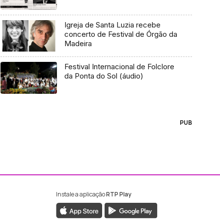
Igreja de Santa Luzia recebe
concerto de Festival de Órgão da
Madeira
Festival Internacional de Folclore
da Ponta do Sol (áudio)
PUB
Instale a aplicação
RTP Play
ebook da RTP Madeira
nstagram da RTP Madeira