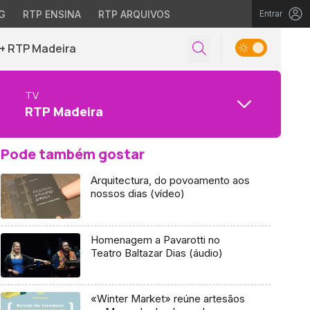
G
RTP ENSINA
RTP ARQUIVOS
Entrar
+ RTP Madeira
TV
RTP Madeira
Pode também gostar
Arquitectura, do povoamento aos
nossos dias (vídeo)
Homenagem a Pavarotti no
Teatro Baltazar Dias (áudio)
«Winter Market» reúne artesãos