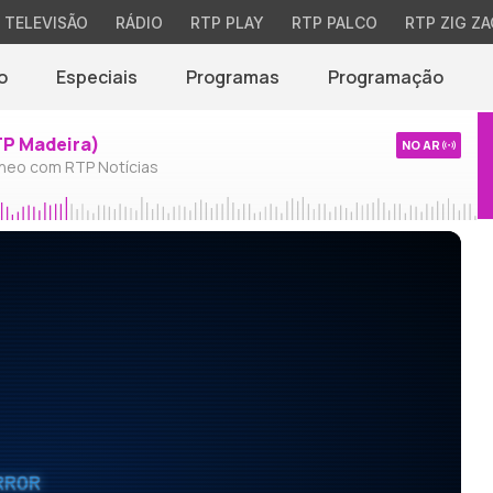
TELEVISÃO
RÁDIO
RTP PLAY
RTP PALCO
RTP ZIG ZA
o
Especiais
Programas
Programação
TP Madeira)
NO AR
neo com RTP Notícias
RROR