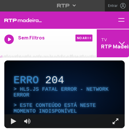
Entrar
Sem Filtros
NO AR
TV
RTP Madei
ERRO
204
HLS.JS FATAL ERROR - NETWORK
ERROR
ESTE CONTEÚDO ESTÁ NESTE
MOMENTO INDISPONÍVEL