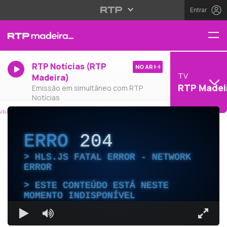
Entrar
RTP Notícias (RTP
NO AR
TV
Madeira)
RTP Madei
Emissão em simultâneo com RTP
Notícias
ERRO
204
HLS.JS FATAL ERROR - NETWORK
ERROR
ESTE CONTEÚDO ESTÁ NESTE
MOMENTO INDISPONÍVEL