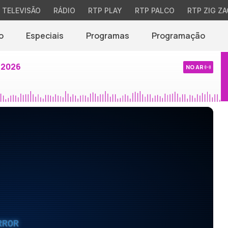
TELEVISÃO
RÁDIO
RTP PLAY
RTP PALCO
RTP ZIG ZA
o
Especiais
Programas
Programação
 2026
NO AR
RROR