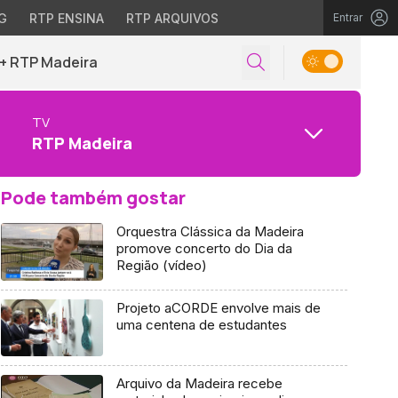
G
RTP ENSINA
RTP ARQUIVOS
Entrar
+ RTP Madeira
TV
RTP Madeira
Pode também gostar
Orquestra Clássica da Madeira
promove concerto do Dia da
Região (vídeo)
Projeto aCORDE envolve mais de
uma centena de estudantes
Arquivo da Madeira recebe