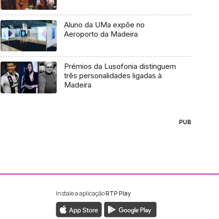
Aluno da UMa expõe no
Aeroporto da Madeira
Prémios da Lusofonia distinguem
três personalidades ligadas à
Madeira
PUB
Instale a aplicação
RTP Play
ebook da RTP Madeira
nstagram da RTP Madeira