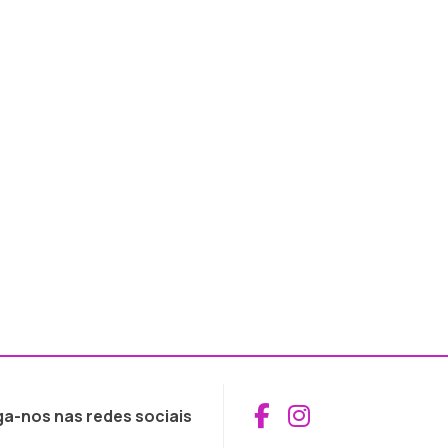
Aceder ao Fac
Aceder ao I
ga-nos nas redes sociais