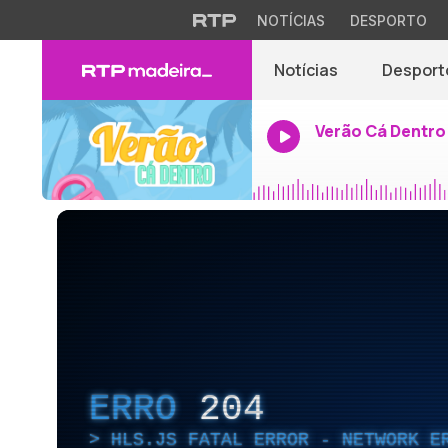
NOTÍCIAS
DESPORTO
Notícias
Desport
Verão Cá Dentro
ERRO
204
HLS.JS FATAL ERROR - NETWORK E