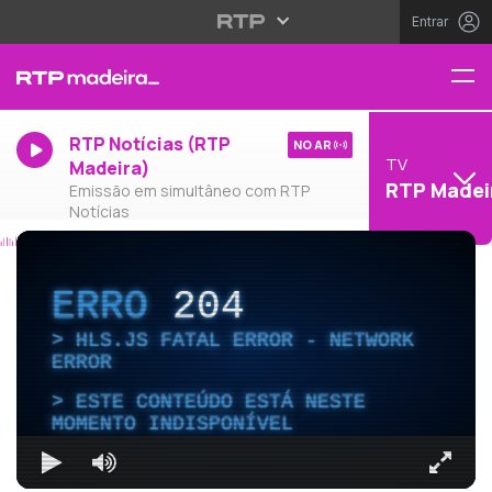
Entrar
RTP Notícias (RTP
NO AR
TV
Madeira)
RTP Madei
Emissão em simultâneo com RTP
Notícias
ERRO
204
HLS.JS FATAL ERROR - NETWORK
ERROR
ESTE CONTEÚDO ESTÁ NESTE
MOMENTO INDISPONÍVEL