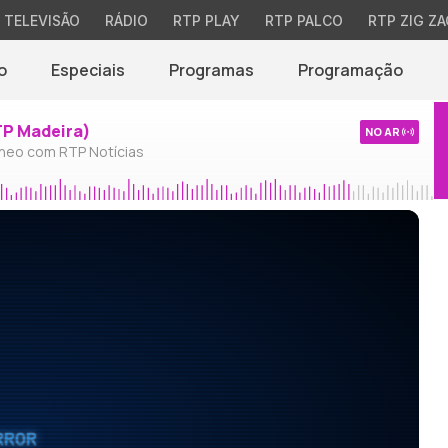
TELEVISÃO
RÁDIO
RTP PLAY
RTP PALCO
RTP ZIG ZA
o
Especiais
Programas
Programação
TP Madeira)
NO AR
neo com RTP Notícias
RROR