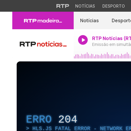
NOTÍCIAS
DESPORTO
Notícias
Desport
RTP Notícias (R
Emissão em simultâ
ERRO
204
HLS.JS FATAL ERROR - NETWORK E