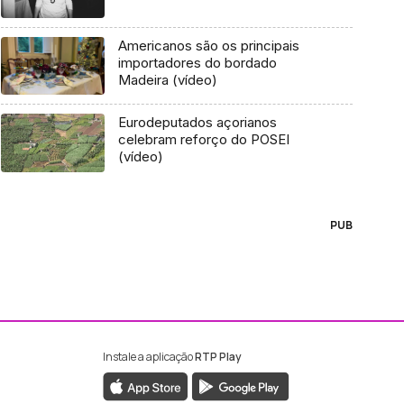
Americanos são os principais
importadores do bordado
Madeira (vídeo)
Eurodeputados açorianos
celebram reforço do POSEI
(vídeo)
PUB
Instale a aplicação
RTP Play
ebook da RTP Madeira
nstagram da RTP Madeira