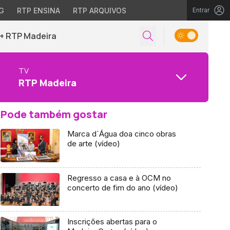
G
RTP ENSINA
RTP ARQUIVOS
Entrar
+ RTP Madeira
TV
RTP Madeira
Pode também gostar
Marca d`Água doa cinco obras
de arte (vídeo)
Regresso a casa e à OCM no
concerto de fim do ano (vídeo)
Inscrições abertas para o