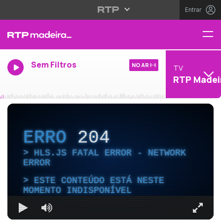
Entrar
Sem Filtros
NO AR
TV
RTP Madei
ERRO
204
HLS.JS FATAL ERROR - NETWORK
ERROR
ESTE CONTEÚDO ESTÁ NESTE
MOMENTO INDISPONÍVEL