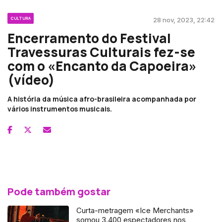
CULTURA
28 nov, 2023, 22:42
Encerramento do Festival
Travessuras Culturais fez-se
com o «Encanto da Capoeira»
(vídeo)
A história da música afro-brasileira acompanhada por
vários instrumentos musicais.
Pode também gostar
Curta-metragem «Ice Merchants»
somou 3.400 espectadores nos