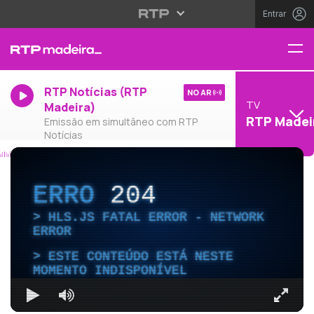
Entrar
RTP Notícias (RTP
NO AR
TV
Madeira)
RTP Madei
Emissão em simultâneo com RTP
Notícias
ERRO
204
HLS.JS FATAL ERROR - NETWORK
ERROR
ESTE CONTEÚDO ESTÁ NESTE
MOMENTO INDISPONÍVEL