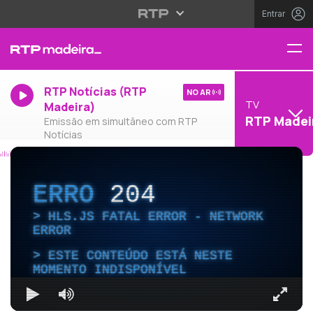
Entrar
RTP Notícias (RTP
NO AR
TV
Madeira)
RTP Madei
Emissão em simultâneo com RTP
Notícias
ERRO
204
HLS.JS FATAL ERROR - NETWORK
ERROR
ESTE CONTEÚDO ESTÁ NESTE
MOMENTO INDISPONÍVEL