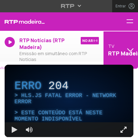
Entrar
RTP Notícias (RTP
NO AR
TV
Madeira)
RTP Madei
Emissão em simultâneo com RTP
Notícias
ERRO
204
HLS.JS FATAL ERROR - NETWORK
ERROR
ESTE CONTEÚDO ESTÁ NESTE
MOMENTO INDISPONÍVEL