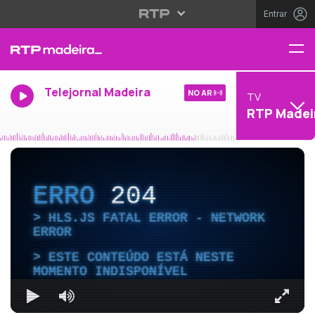
Entrar
Telejornal Madeira
NO AR
TV
RTP Madei
ERRO
204
HLS.JS FATAL ERROR - NETWORK
ERROR
ESTE CONTEÚDO ESTÁ NESTE
MOMENTO INDISPONÍVEL