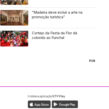
“Madeira deve incluir a arte na
promoção turística”
Cortejo da Festa da Flor dá
colorido ao Funchal
PUB
Instale a aplicação
RTP Play
ebook da RTP Madeira
nstagram da RTP Madeira