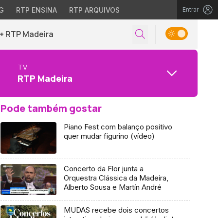
G
RTP ENSINA
RTP ARQUIVOS
Entrar
+ RTP Madeira
TV
RTP Madeira
Pode também gostar
Piano Fest com balanço positivo
quer mudar figurino (vídeo)
Concerto da Flor junta a
Orquestra Clássica da Madeira,
Alberto Sousa e Martín André
MUDAS recebe dois concertos