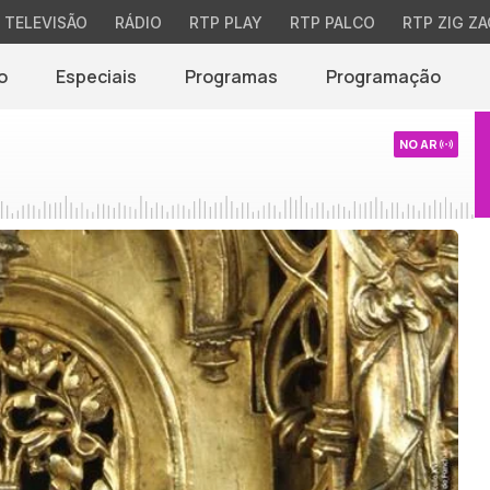
TELEVISÃO
RÁDIO
RTP PLAY
RTP PALCO
RTP ZIG ZA
o
Especiais
Programas
Programação
NO AR