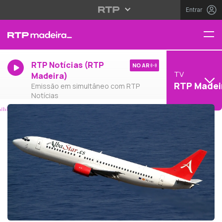
Entrar
RTP Notícias (RTP
NO AR
TV
Madeira)
RTP Madei
Emissão em simultâneo com RTP
Notícias