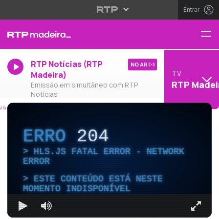
Entrar
RTP Notícias (RTP
NO AR
TV
Madeira)
RTP Madei
Emissão em simultâneo com RTP
Notícias
ERRO
204
HLS.JS FATAL ERROR - NETWORK
ERROR
ESTE CONTEÚDO ESTÁ NESTE
MOMENTO INDISPONÍVEL