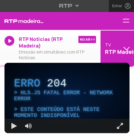
Entrar
RTP Notícias (RTP
NO AR
TV
Madeira)
RTP Madei
Emissão em simultâneo com RTP
Notícias
ERRO
204
HLS.JS FATAL ERROR - NETWORK
ERROR
ESTE CONTEÚDO ESTÁ NESTE
MOMENTO INDISPONÍVEL