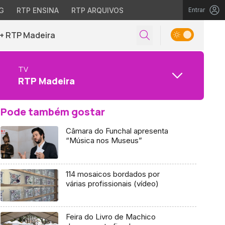
G
RTP ENSINA
RTP ARQUIVOS
Entrar
+ RTP Madeira
TV
RTP Madeira
Pode também gostar
Câmara do Funchal apresenta
“Música nos Museus”
114 mosaicos bordados por
várias profissionais (vídeo)
Feira do Livro de Machico