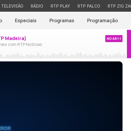
TELEVISÃO
RÁDIO
RTP PLAY
RTP PALCO
RTP ZIG ZA
o
Especiais
Programas
Programação
TP Madeira)
NO AR
neo com RTP Notícias
RROR