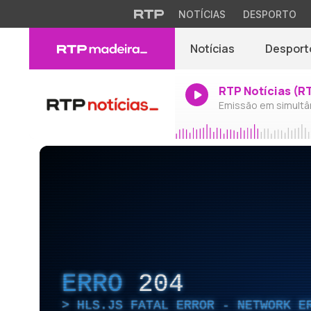
NOTÍCIAS
DESPORTO
Notícias
Desport
RTP Notícias (R
Emissão em simultâ
ERRO
204
HLS.JS FATAL ERROR - NETWORK E