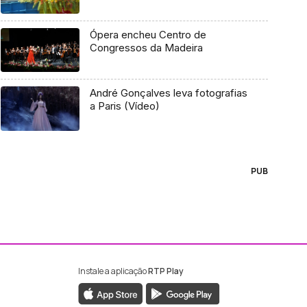
Ópera encheu Centro de
Congressos da Madeira
André Gonçalves leva fotografias
a Paris (Vídeo)
PUB
Instale a aplicação
RTP Play
ebook da RTP Madeira
nstagram da RTP Madeira