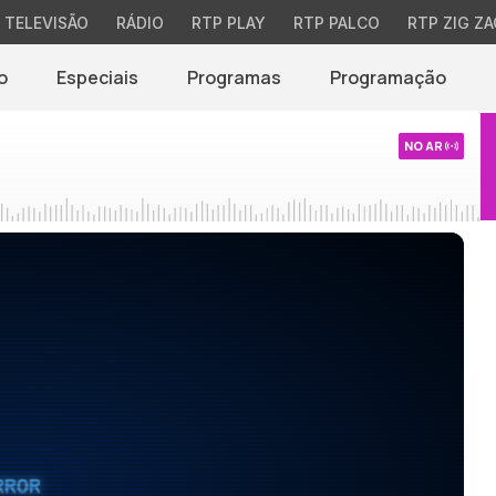
TELEVISÃO
RÁDIO
RTP PLAY
RTP PALCO
RTP ZIG ZA
o
Especiais
Programas
Programação
NO AR
RROR