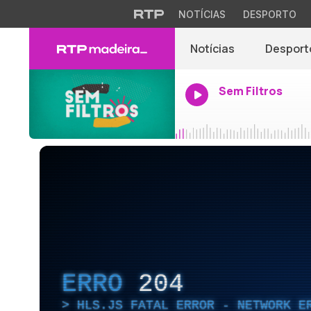
NOTÍCIAS
DESPORTO
Notícias
Desport
Sem Filtros
ERRO
204
HLS.JS FATAL ERROR - NETWORK E