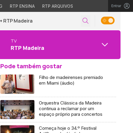
G
RTP ENSINA
RTP ARQUIVOS
Entrar
+ RTP Madeira
TV
RTP Madeira
Pode também gostar
Filho de madeirenses premiado
em Miami (áudio)
Orquestra Clássica da Madeira
continua a reclamar por um
espaço próprio para concertos
Começa hoje o 34.º Festival