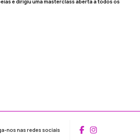
eias e dirigiu uma masterclass aberta a todos os
Aceder ao Fac
Aceder ao I
ga-nos nas redes sociais