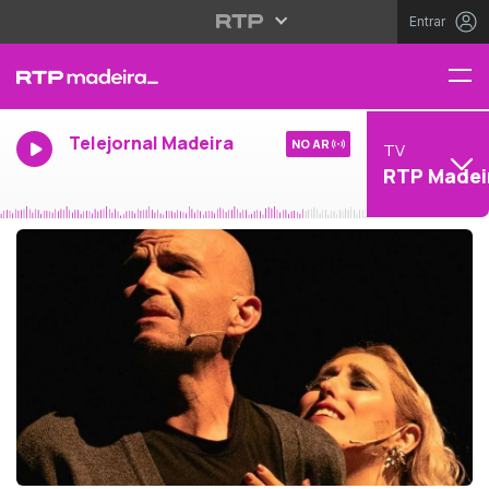
Entrar
Telejornal Madeira
NO AR
TV
RTP Madei