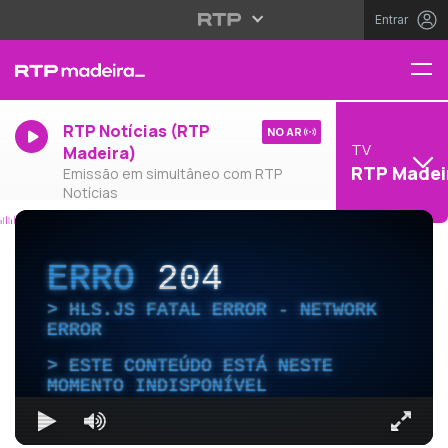
Entrar
RTP Notícias (RTP
NO AR
TV
Madeira)
RTP Madei
Emissão em simultâneo com RTP
Notícias
ERRO
204
HLS.JS FATAL ERROR - NETWORK
ERROR
ESTE CONTEÚDO ESTÁ NESTE
MOMENTO INDISPONÍVEL