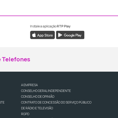
Instale a aplicação
RTP Play
ebook da RTP Madeira
nstagram da RTP Madeira
 Telefones
A EMPRESA
CONSELHO GERAL INDEPENDENTE
CONSELHO DE OPINIÃO
NTE
CONTRATO DE CONCESSÃO DO SERVIÇO PÚBLICO
DE RÁDIO E TELEVISÃO
RGPD