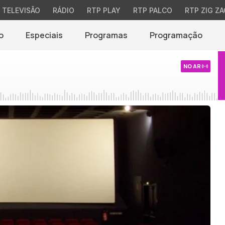
TELEVISÃO
RÁDIO
RTP PLAY
RTP PALCO
RTP ZIG ZA
o
Especiais
Programas
Programação
NO AR