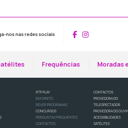
Aceder ao Fac
Aceder ao I
ga-nos nas redes sociais
atélites
Frequências
Moradas e
RTP PLAY
CONTACTOS
EM DIRETO
PROVEDORA DO
REVER PROGRAMAS
TELESPECTADOR
CONCURSOS
PROVEDORA DO OUVI
S
PERGUNTAS FREQUENTES
ACESSIBILIDADES
CONTACTOS
SATÉLITES