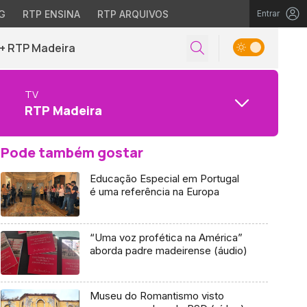
G
RTP ENSINA
RTP ARQUIVOS
Entrar
+ RTP Madeira
TV
RTP Madeira
Pode também gostar
Educação Especial em Portugal
é uma referência na Europa
“Uma voz profética na América”
aborda padre madeirense (áudio)
Museu do Romantismo visto