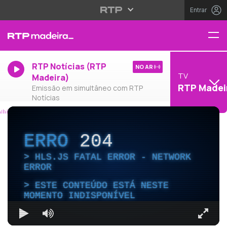
Entrar
RTP Notícias (RTP
NO AR
TV
Madeira)
RTP Madei
Emissão em simultâneo com RTP
Notícias
ERRO
204
HLS.JS FATAL ERROR - NETWORK
ERROR
ESTE CONTEÚDO ESTÁ NESTE
MOMENTO INDISPONÍVEL