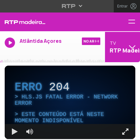
Entrar
Atlântida Açores
NO AR
TV
RTP Madei
ERRO
204
HLS.JS FATAL ERROR - NETWORK
ERROR
ESTE CONTEÚDO ESTÁ NESTE
MOMENTO INDISPONÍVEL