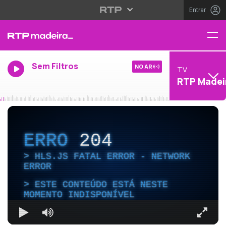
Entrar
Sem Filtros
NO AR
TV
RTP Madei
ERRO
204
HLS.JS FATAL ERROR - NETWORK
ERROR
ESTE CONTEÚDO ESTÁ NESTE
MOMENTO INDISPONÍVEL