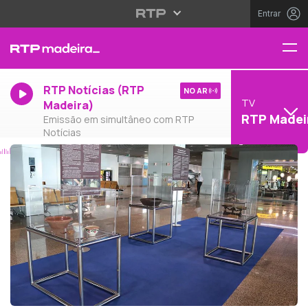
Entrar
RTP Notícias (RTP
NO AR
TV
Madeira)
RTP Madei
Emissão em simultâneo com RTP
Notícias