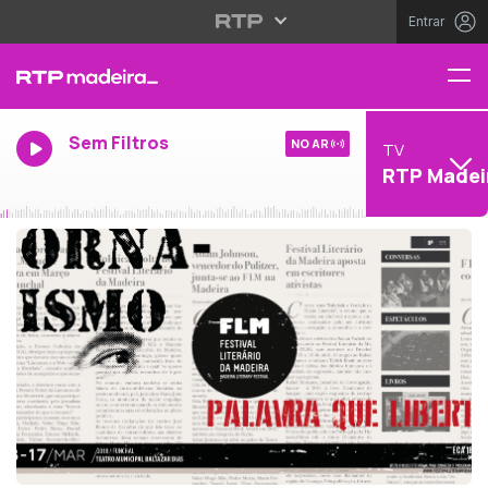
Entrar
Sem Filtros
NO AR
TV
RTP Madei