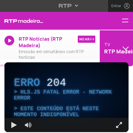
Entrar
RTP Notícias (RTP
NO AR
TV
Madeira)
RTP Madei
Emissão em simultâneo com RTP
Notícias
ERRO
204
HLS.JS FATAL ERROR - NETWORK
ERROR
ESTE CONTEÚDO ESTÁ NESTE
MOMENTO INDISPONÍVEL