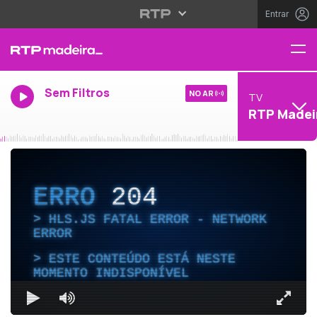
Entrar
Sem Filtros
NO AR
TV
RTP Madei
ERRO
204
HLS.JS FATAL ERROR - NETWORK
ERROR
ESTE CONTEÚDO ESTÁ NESTE
MOMENTO INDISPONÍVEL