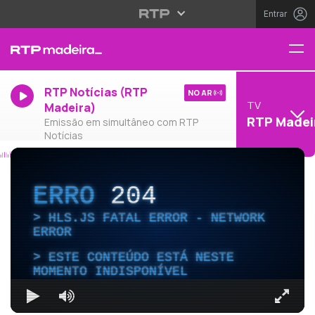
Entrar
RTP Notícias (RTP
NO AR
TV
Madeira)
RTP Madei
Emissão em simultâneo com RTP
Notícias
ERRO
204
HLS.JS FATAL ERROR - NETWORK
ERROR
ESTE CONTEÚDO ESTÁ NESTE
MOMENTO INDISPONÍVEL