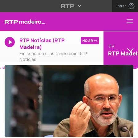
Entrar
RTP Notícias (RTP
NO AR
TV
Madeira)
RTP Madei
Emissão em simultâneo com RTP
Notícias