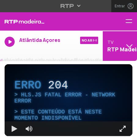
Entrar
Atlântida Açores
NO AR
TV
RTP Madei
ERRO
204
HLS.JS FATAL ERROR - NETWORK
ERROR
ESTE CONTEÚDO ESTÁ NESTE
MOMENTO INDISPONÍVEL