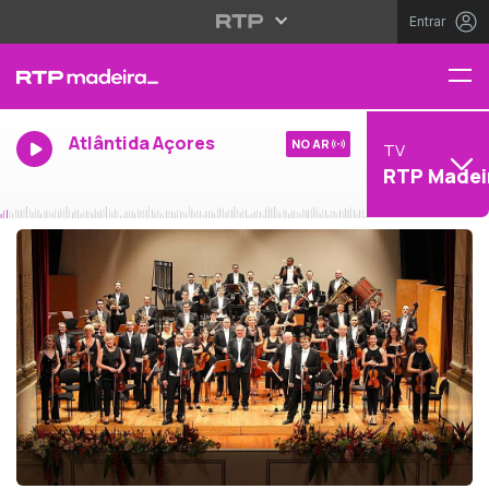
Entrar
Atlântida Açores
NO AR
TV
RTP Madei