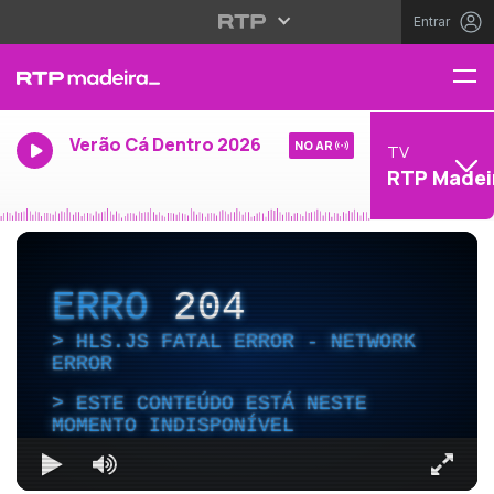
Entrar
Verão Cá Dentro 2026
NO AR
TV
RTP Madei
ERRO
204
HLS.JS FATAL ERROR - NETWORK
ERROR
ESTE CONTEÚDO ESTÁ NESTE
MOMENTO INDISPONÍVEL