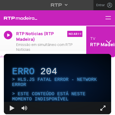
Entrar
RTP Notícias (RTP
NO AR
TV
Madeira)
RTP Madei
Emissão em simultâneo com RTP
Notícias
ERRO
204
HLS.JS FATAL ERROR - NETWORK
ERROR
ESTE CONTEÚDO ESTÁ NESTE
MOMENTO INDISPONÍVEL